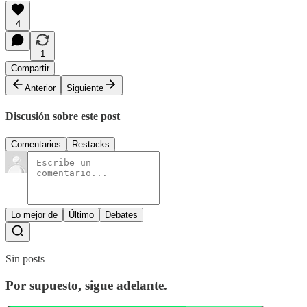
4
1
Compartir
Anterior
Siguiente
Discusión sobre este post
Comentarios
Restacks
Lo mejor de
Último
Debates
Sin posts
Por supuesto, sigue adelante.