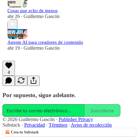
Cosas que echo de menos
abr 26
Guillermo Gascón
•
Agente AI para creadores de contenido
abr 19
Guillermo Gascón
•
4
Por supuesto, sigue adelante.
Suscribirse
© 2026 Guillermo Gascón
·
Publisher Privacy
Substack
·
Privacidad
∙
Términos
∙
Aviso de recolección
Crea tu Substack