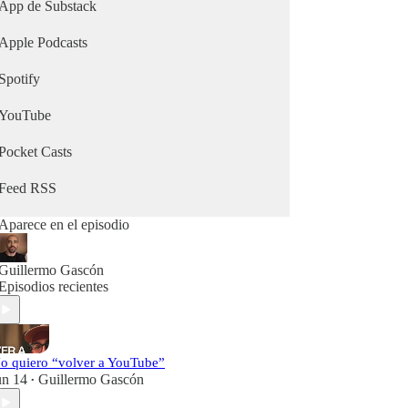
creas contenido, este podcast es lo que necesitas.
App de Substack
#seo #newsletters #youtube #podcast
Apple Podcasts
Spotify
YouTube
Pocket Casts
Feed RSS
Aparece en el episodio
Guillermo Gascón
Episodios recientes
o quiero “volver a YouTube”
un 14
Guillermo Gascón
•