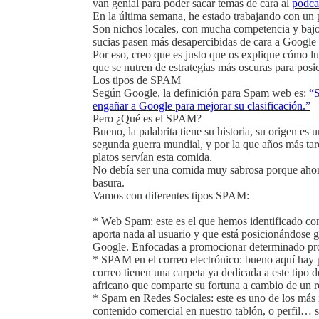
van genial para poder sacar temas de cara al
podca
En la última semana, he estado trabajando con un
Son nichos locales, con mucha competencia y bajo
sucias pasen más desapercibidas de cara a Google y
Por eso, creo que es justo que os explique cómo luc
que se nutren de estrategias más oscuras para posic
Los tipos de SPAM
Según Google, la definición para Spam web es:
“S
engañar a Google para mejorar su clasificación.”
Pero ¿Qué es el SPAM?
Bueno, la palabrita tiene su historia, su origen es 
segunda guerra mundial, y por la que años más ta
platos servían esta comida.
No debía ser una comida muy sabrosa porque ah
basura.
Vamos con diferentes tipos SPAM:
* Web Spam: este es el que hemos identificado con
aporta nada al usuario y que está posicionándose gr
Google. Enfocadas a promocionar determinado pro
* SPAM en el correo electrónico: bueno aquí hay p
correo tienen una carpeta ya dedicada a este tipo d
africano que comparte su fortuna a cambio de un r
* Spam en Redes Sociales: este es uno de los más i
contenido comercial en nuestro tablón, o perfil… si