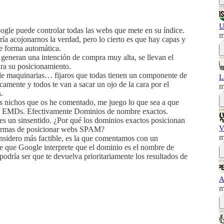
U
oogle puede controlar todas las webs que mete en su índice.
m
ría acojonarnos la verdad, pero lo cierto es que hay capas y
de forma automática.
eneran una intención de compra muy alta, se llevan el
ra su posicionamiento.
o de maquinarias… fijaros que todas tienen un componente de
L
camente y todos te van a sacar un ojo de la cara por el
m
.
os nichos que os he comentado, me juego lo que sea a que
rar EMDs. Efectivamente Dominios de nombre exactos.
es un sinsentido. ¿Por qué los dominios exactos posicionan
V
s formas de posicionar webs SPAM?
m
nsidero más factible, es la que comentamos con un
e que Google interprete que el dominio es el nombre de
dría ser que te devuelva prioritariamente los resultados de
A
m