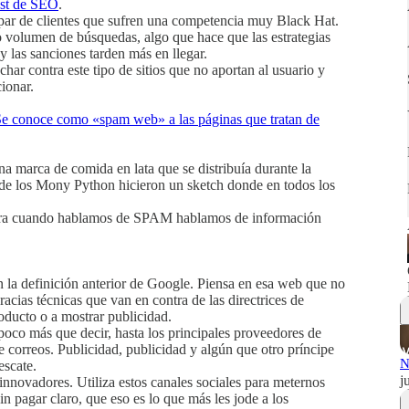
st de SEO
.
 par de clientes que sufren una competencia muy Black Hat.
 volumen de búsquedas, algo que hace que las estrategias
 las sanciones tarden más en llegar.
har contra este tipo de sitios que no aportan al usuario y
ionar.
e conoce como «spam web» a las páginas que tratan de
una marca de comida en lata que se distribuía durante la
rde los Mony Python hicieron un sketch donde en todos los
ora cuando hablamos de SPAM hablamos de información
 la definición anterior de Google. Piensa en esa web que no
acias técnicas que van en contra de las directrices de
ducto o a mostrar publicidad.
oco más que decir, hasta los principales proveedores de
e correos. Publicidad, publicidad y algún que otro príncipe
N
escate.
j
nnovadores. Utiliza estos canales sociales para meternos
n pagar claro, que eso es lo que más les jode a los