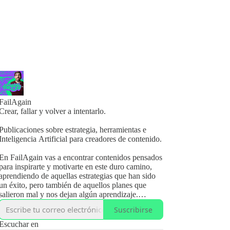
FailAgain
Crear, fallar y volver a intentarlo.
Publicaciones sobre estrategia, herramientas e
Inteligencia Artificial para creadores de contenido.
En FailAgain vas a encontrar contenidos pensados
para inspirarte y motivarte en este duro camino,
aprendiendo de aquellas estrategias que han sido
un éxito, pero también de aquellos planes que
salieron mal y nos dejan algún aprendizaje.
Suscribirse
Si tienes un blog, podcast, newsletter, canal de
YouTube... o cualquier otro tipo de canal donde
Escuchar en