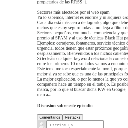
propietarios de las RRSS jj.
Sectores más afectados por el web spam
Ya lo sabemos, internet es enorme y ni siquiera G
Cada día está más cerca de lograrlo, algo que debe
nichos que estoy seguro todavía no llega a filtrar 
Sectores pequeños, con mucha competencia y que g
premio al SPAM y al uso de técnicas Black Hat pa
Ejemplos: cerrajeros, fontaneros, servicio técnic
urgencia, todos tienen que estar próximos geográfi
desplazamiento. Bienvenidos a los nichos calientes
Si tecleáis cualquier keyword relacionada con est
entre los primeros 10 resultados vamos a encont
Este tema me toca especialmente la moral, porque 
mejor si ya se sabe que es una de las principale
La mejor explicación, o por lo menos la que yo co
compañero hace un tiempo en el trabajo. Es posibl
marca, por lo que al buscar dicha KW en Google, po
marca....
Discusión sobre este episodio
Comentarios
Restacks