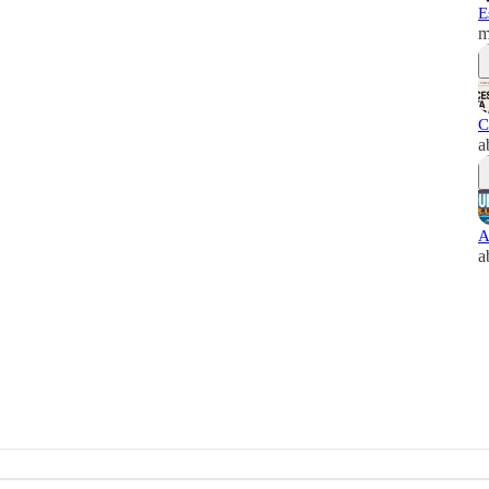
E
m
C
a
A
a