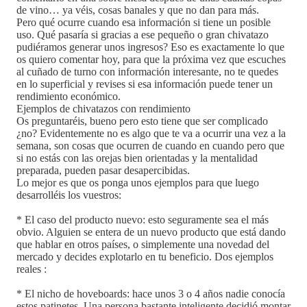
de vino… ya véis, cosas banales y que no dan para más.
Pero qué ocurre cuando esa información si tiene un posible
uso. Qué pasaría si gracias a ese pequeño o gran chivatazo
pudiéramos generar unos ingresos? Eso es exactamente lo que
os quiero comentar hoy, para que la próxima vez que escuches
al cuñado de turno con información interesante, no te quedes
en lo superficial y revises si esa información puede tener un
rendimiento económico.
Ejemplos de chivatazos con rendimiento
Os preguntaréis, bueno pero esto tiene que ser complicado
¿no? Evidentemente no es algo que te va a ocurrir una vez a la
semana, son cosas que ocurren de cuando en cuando pero que
si no estás con las orejas bien orientadas y la mentalidad
preparada, pueden pasar desapercibidas.
Lo mejor es que os ponga unos ejemplos para que luego
desarrolléis los vuestros:
* El caso del producto nuevo: esto seguramente sea el más
obvio. Alguien se entera de un nuevo producto que está dando
que hablar en otros países, o simplemente una novedad del
mercado y decides explotarlo en tu beneficio. Dos ejemplos
reales :
* El nicho de hoveboards: hace unos 3 o 4 años nadie conocía
estos patinetes. Una persona bastante inteligente decidió montar