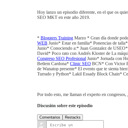
Hoy lanzo un episodio diferente, en el que os qui
SEO MKT en este año 2019.
*
Bloggers Training
Marzo * Gran día donde poder d
WEB
Junio* Estar en familia* Ponencias de t
Junio* Conociendo a:* Juan Gonzalez de USEO* Po
David* Poco rato con Andrés Kloster de La máqui
Congreso SEO Profesional
Junio* Jornada con He
Betlem Cardona*
Clinic SEO
BCN* Con Victor Be
de Wanatop presente* El evento que te sienta bie
Turrado y Python* Lakil Essady Block Chain* Cena
Por todo esto, me llaman el experto en congresos
Discusión sobre este episodio
Comentarios
Restacks