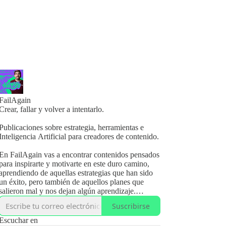
FailAgain
Crear, fallar y volver a intentarlo.
Publicaciones sobre estrategia, herramientas e
Inteligencia Artificial para creadores de contenido.
En FailAgain vas a encontrar contenidos pensados
para inspirarte y motivarte en este duro camino,
aprendiendo de aquellas estrategias que han sido
un éxito, pero también de aquellos planes que
salieron mal y nos dejan algún aprendizaje.
Suscribirse
Si tienes un blog, podcast, newsletter, canal de
YouTube... o cualquier otro tipo de canal donde
Escuchar en