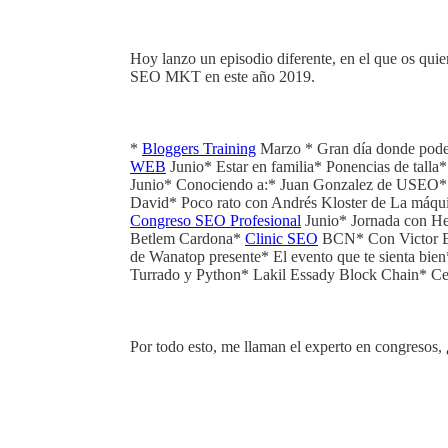
Hoy lanzo un episodio diferente, en el que os qui
SEO MKT en este año 2019.
*
Bloggers Training
Marzo * Gran día donde poder d
WEB
Junio* Estar en familia* Ponencias de t
Junio* Conociendo a:* Juan Gonzalez de USEO* Po
David* Poco rato con Andrés Kloster de La máqui
Congreso SEO Profesional
Junio* Jornada con He
Betlem Cardona*
Clinic SEO
BCN* Con Victor Be
de Wanatop presente* El evento que te sienta bie
Turrado y Python* Lakil Essady Block Chain* Cena
Por todo esto, me llaman el experto en congresos