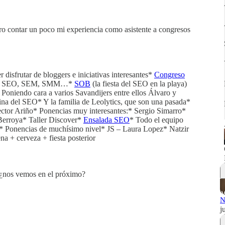
ero contar un poco mi experiencia como asistente a congresos
isfrutar de bloggers e iniciativas interesantes*
Congreso
alla* SEO, SEM, SMM…*
SOB
(la fiesta del SEO en la playa)
niendo cara a varios Savandijers entre ellos Álvaro y
na del SEO* Y la familia de Leolytics, que son una pasada*
ctor Ariño* Ponencias muy interesantes:* Sergio Simarro*
rroya* Taller Discover*
Ensalada SEO
* Todo el equipo
n* Ponencias de muchísimo nivel* JS – Laura Lopez* Natzir
 + cerveza + fiesta posterior
, ¿nos vemos en el próximo?
N
j