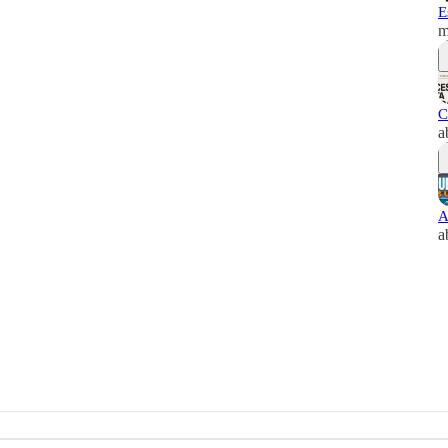
E
m
C
a
A
a