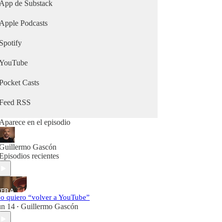
creas contenido, este podcast es lo que necesitas.
App de Substack
#seo #newsletters #youtube #podcast
Apple Podcasts
Spotify
YouTube
Pocket Casts
Feed RSS
Aparece en el episodio
Guillermo Gascón
Episodios recientes
o quiero “volver a YouTube”
un 14
Guillermo Gascón
•