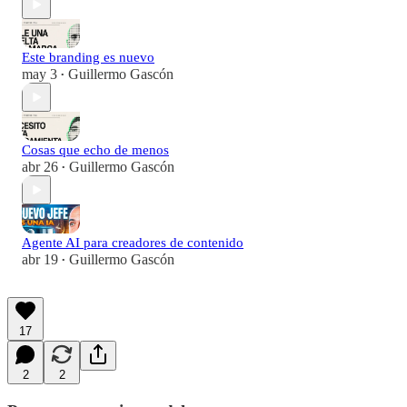
Este branding es nuevo
may 3
Guillermo Gascón
•
Cosas que echo de menos
abr 26
Guillermo Gascón
•
Agente AI para creadores de contenido
abr 19
Guillermo Gascón
•
17
2
2