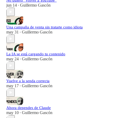
No quiero “volver a YouTube”
jun 14
Guillermo Gascón
•
Una campaña de venta sin tratarte como idiota
may 31
Guillermo Gascón
•
La IA se está cargando tu contenido
may 24
Guillermo Gascón
•
Vuelve a la senda correcta
may 17
Guillermo Gascón
•
Ahora dependes de Claude
may 10
Guillermo Gascón
•