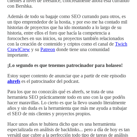
clientes a nivel de freelance, concretamente ahora está currando
con Bershka.
Además de todo su bagaje como SEO currando para otros, es
un tipo emprendedor de la hostia, y por eso me ha contado mil
historias de proyectos que ha ido montando a lo largo de su
historia, entre ellos el foro que hacía la competencia a
forocoches en sus inicios, su proyectos también relacionados
con la creación de contenido y criptos como el canal de
Twich
CrawlCrew
y su
Patreon
donde tiene una comunidad
importante.
¡Lo segundo es que tenemos patrocinador para holaseo!
Estoy super contento de anunciar que a partir de este episodio
ahrefs
es el patrocinador del podcast.
Para los que no conozcáis qué es ahrefs, se trata de una
herramieta SEO prácticamente todo en uno con la que podéis
hacer maravillas. Lo cierto es que la llevo usando literalmente
años y sin duda es la herramienta que más me ayuda a trabajar
el SEO de mis clientes y proyectos propios.
Hace unos años te hubiera dicho que es una herramienta
especializada en análisis de backlinks... pero a día de hoy es tan
versátil que cubre a la perfección todo tipo de tareas de análisis