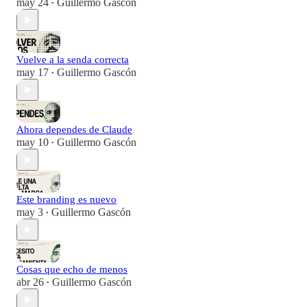
may 24
Guillermo Gascón
•
Vuelve a la senda correcta
may 17
Guillermo Gascón
•
Ahora dependes de Claude
may 10
Guillermo Gascón
•
Este branding es nuevo
may 3
Guillermo Gascón
•
Cosas que echo de menos
abr 26
Guillermo Gascón
•