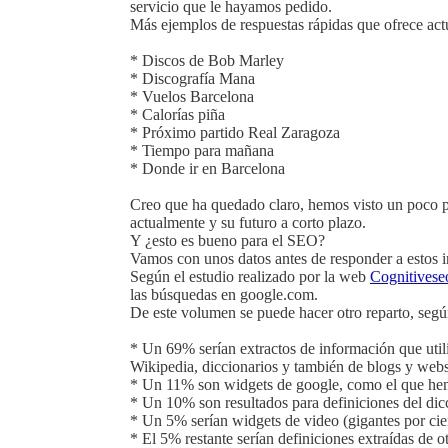
servicio que le hayamos pedido.
Más ejemplos de respuestas rápidas que ofrece ac
* Discos de Bob Marley
* Discografía Mana
* Vuelos Barcelona
* Calorías piña
* Próximo partido Real Zaragoza
* Tiempo para mañana
* Donde ir en Barcelona
Creo que ha quedado claro, hemos visto un poco po
actualmente y su futuro a corto plazo.
Y ¿esto es bueno para el SEO?
Vamos con unos datos antes de responder a estos i
Según el estudio realizado por la web
Cognitives
las búsquedas en google.com.
De este volumen se puede hacer otro reparto, según
* Un 69% serían extractos de información que util
Wikipedia, diccionarios y también de blogs y web
* Un 11% son widgets de google, como el que he
* Un 10% son resultados para definiciones del dic
* Un 5% serían widgets de video (gigantes por cie
* El 5% restante serían definiciones extraídas de o