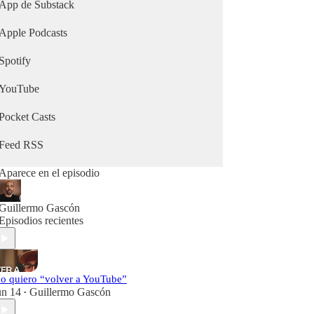
creas contenido, este podcast es lo que necesitas.
App de Substack
#seo #newsletters #youtube #podcast
Apple Podcasts
Spotify
YouTube
Pocket Casts
Feed RSS
Aparece en el episodio
Guillermo Gascón
Episodios recientes
o quiero “volver a YouTube”
un 14
Guillermo Gascón
•