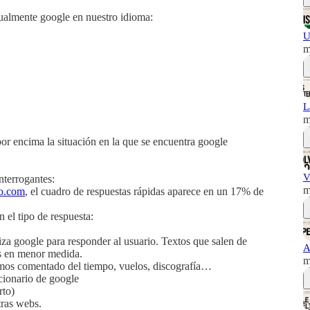
tualmente google en nuestro idioma:
U
m
L
m
r encima la situación en la que se encuentra google
V
nterrogantes:
m
eo.com
, el cuadro de respuestas rápidas aparece en un 17% de
 el tipo de respuesta:
iza google para responder al usuario. Textos que salen de
A
s en menor medida.
m
mos comentado del tiempo, vuelos, discografía…
cionario de google
rto)
tras webs.