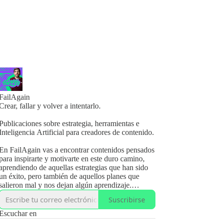
FailAgain
Crear, fallar y volver a intentarlo.
Publicaciones sobre estrategia, herramientas e
Inteligencia Artificial para creadores de contenido.
En FailAgain vas a encontrar contenidos pensados
para inspirarte y motivarte en este duro camino,
aprendiendo de aquellas estrategias que han sido
un éxito, pero también de aquellos planes que
salieron mal y nos dejan algún aprendizaje.
Suscribirse
Si tienes un blog, podcast, newsletter, canal de
YouTube... o cualquier otro tipo de canal donde
Escuchar en