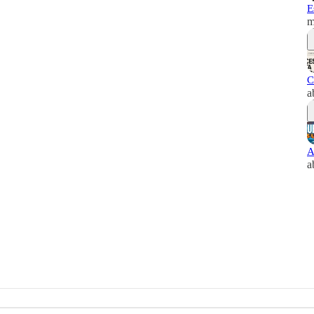
E
m
C
a
A
a