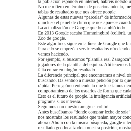
la población española en internet, habréis notado
No me refiero en términos de posicionamiento, me 
tablas de resultados que nos ofrece google.
Algunas de estas nuevas “parcelas” de informació
o incluso el panel de clima que nos aparece cuan
La actualización de Google que lo cambió todo
En 2013 Google sacaba Hummingbird (colibrí), una
Zoo de google.
Este algoritmo, sigue en la línea de Google que bu
Para ello se empezó a servir resultados ofreciendo 
vamos haciendo.
Por ejemplo, si buscamos “plantilla real Zaragoza”
jugadores de la plantilla del equipo. Ahí tenemos
falta entrar en ningún resultado.
La diferencia principal que encontramos a nivel t
buscando. Da sentido a nuestra petición por lo qu
rápida. Pero ¿cómo entiende lo que le estamos de
comportamiento de los usuarios de forma que cada
Esto es el futuro de google, la inteligencia artifi
programa si os interesa.
Seguimos con nuestro amigo el colibrí
Antes buscábamos “donde comprar leche de soja” 
nos mostraba los resultados que tenían mayor con
ahora? Ahora con la misma búsqueda, google interp
resultado geo localizado a nuestra posición, mos