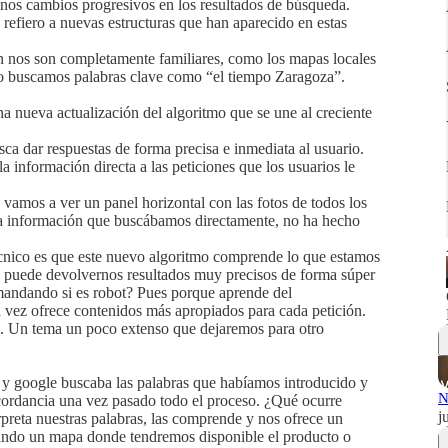
 unos cambios progresivos en los resultados de búsqueda.
refiero a nuevas estructuras que han aparecido en estas
n nos son completamente familiares, como los mapas locales
do buscamos palabras clave como “el tiempo Zaragoza”.
 nueva actualización del algoritmo que se une al creciente
sca dar respuestas de forma precisa e inmediata al usuario.
la información directa a las peticiones que los usuarios le
 vamos a ver un panel horizontal con las fotos de todos los
 la información que buscábamos directamente, no ha hecho
écnico es que este nuevo algoritmo comprende lo que estamos
e puede devolvernos resultados muy precisos de forma súper
mandando si es robot? Pues porque aprende del
 vez ofrece contenidos más apropiados para cada petición.
cial. Un tema un poco extenso que dejaremos para otro
y google buscaba las palabras que habíamos introducido y
N
cordancia una vez pasado todo el proceso. ¿Qué ocurre
j
reta nuestras palabras, las comprende y nos ofrece un
trando un mapa donde tendremos disponible el producto o