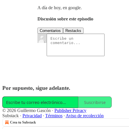
A día de hoy, en google.
Discusión sobre este episodio
Comentarios
Restacks
Por supuesto, sigue adelante.
Suscribirse
© 2026 Guillermo Gascón
·
Publisher Privacy
Substack
·
Privacidad
∙
Términos
∙
Aviso de recolección
Crea tu Substack