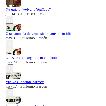
No quiero “volver a YouTube”
jun 14
Guillermo Gascón
•
Una campaña de venta sin tratarte como idiota
may 31
Guillermo Gascón
•
La IA se está cargando tu contenido
may 24
Guillermo Gascón
•
Vuelve a la senda correcta
may 17
Guillermo Gascón
•